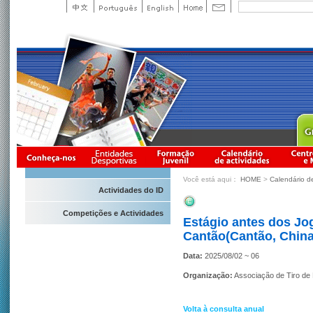
Você está aqui：
HOME
>
Calendário d
Actividades do ID
Competições e Actividades
Estágio antes dos Jo
Cantão(Cantão, China
Data:
2025/08/02 ~ 06
Organização:
Associação de Tiro de
Volta à consulta anual