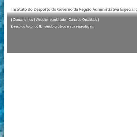
|
Contacte-nos
|
Website relacionado
|
Carta de Qualidade
|
Direito do Autor do ID, sendo proibido a sua reprodução.