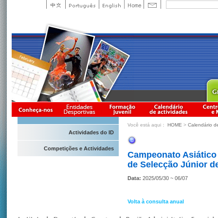
Você está aqui：
HOME
>
Calendário d
Actividades do ID
Competições e Actividades
Campeonato Asiático
de Selecção Júnior 
Data:
2025/05/30 ~ 06/07
Volta à consulta anual