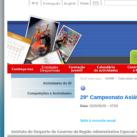
Você está aqui：
HOME
>
Calendário d
Actividades do ID
Competições e Actividades
29º Campeonato Asiát
Data:
2025/06/26 ~ 07/02
Volta à consulta anual