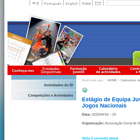
Você está aqui：
HOME
>
Calendário d
Actividades do ID
Competições e Actividades
Estágio de Equipa Juv
Jogos Nacionais
Data:
2025/04/18 ~ 20
Organização:
Associação Geral de V
Volta à consulta anual