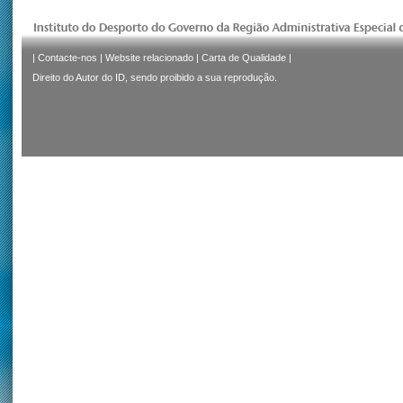
|
Contacte-nos
|
Website relacionado
|
Carta de Qualidade
|
Direito do Autor do ID, sendo proibido a sua reprodução.