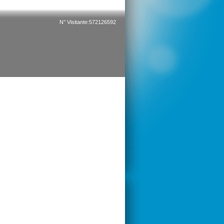
N° Visitante:572126592