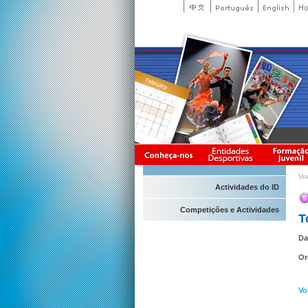
Vo
Actividades do ID
Competições e Actividades
T
Da
Or
Vo