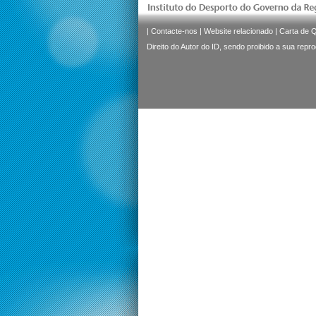
|
Contacte-nos
|
Website relacionado
|
Carta de 
Direito do Autor do ID, sendo proibido a sua repr