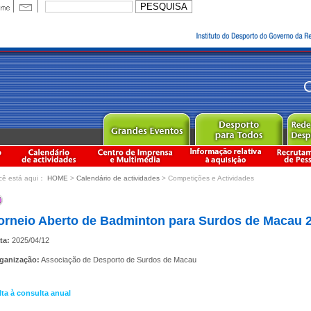
cê está aqui：
HOME
>
Calendário de actividades
> Competições e Actividades
orneio Aberto de Badminton para Surdos de Macau 
ta:
2025/04/12
ganização:
Associação de Desporto de Surdos de Macau
lta à consulta anual