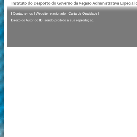
|
Contacte-nos
|
Website relacionado
|
Carta de Qualidade
|
Direito do Autor do ID, sendo proibido a sua reprodução.