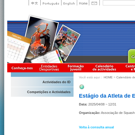
Você está aqui：
HOME
>
Calendário d
Actividades do ID
Competições e Actividades
Estágio da Atleta de 
Data:
2025/04/08 ~ 12/31
Organização:
Associação de Squash
Volta à consulta anual