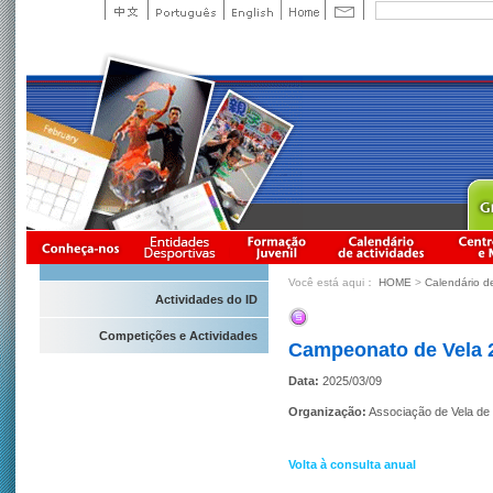
Você está aqui：
HOME
>
Calendário d
Actividades do ID
Competições e Actividades
Campeonato de Vela 
Data:
2025/03/09
Organização:
Associação de Vela d
Volta à consulta anual