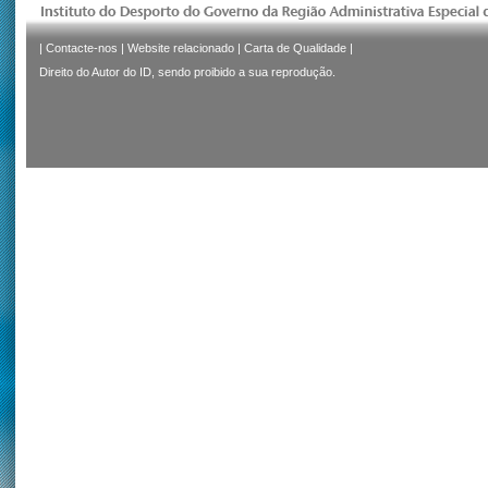
|
Contacte-nos
|
Website relacionado
|
Carta de Qualidade
|
Direito do Autor do ID, sendo proibido a sua reprodução.