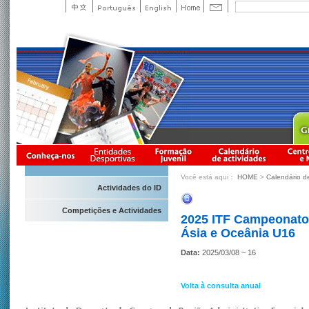
Você está aqui：
HOME
>
Calendário d
Actividades do ID
Competições e Actividades
2025 ITF Campeonato 
Ásia e Oceânia U16
Data:
2025/03/08 ~ 16
Volta à consulta anual