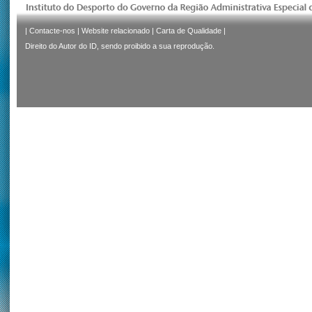
|
Contacte-nos
|
Website relacionado
|
Carta de Qualidade
|
Direito do Autor do ID, sendo proibido a sua reprodução.