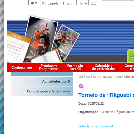
Você está aqui：
HOME
>
Calendário d
Actividades do ID
Competições e Actividades
Torneio de “Râguebi
Data:
2025/02/22
Organização:
Clube de Râguebi de 
Volta à consulta anual