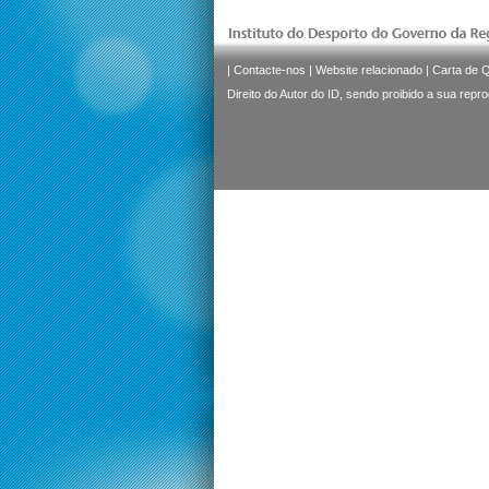
|
Contacte-nos
|
Website relacionado
|
Carta de 
Direito do Autor do ID, sendo proibido a sua repr