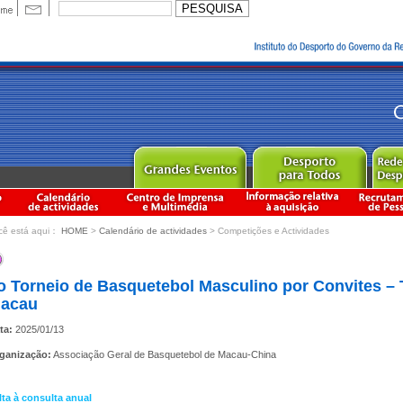
cê está aqui：
HOME
>
Calendário de actividades
> Competições e Actividades
o Torneio de Basquetebol Masculino por Convites –
acau
ta:
2025/01/13
ganização:
Associação Geral de Basquetebol de Macau-China
lta à consulta anual