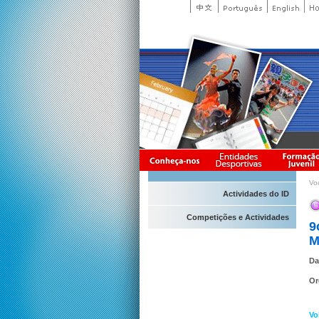
Vo
Actividades do ID
Competições e Actividades
9
M
Da
Or
Vo