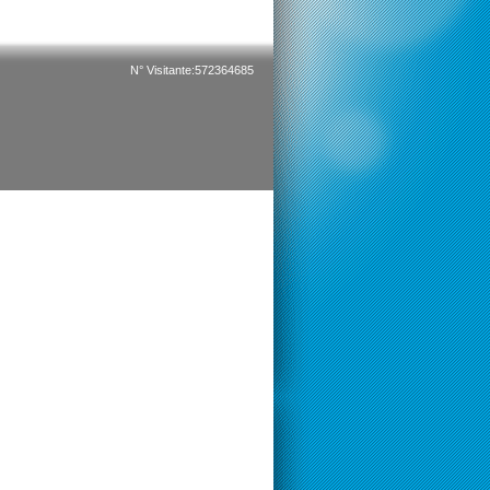
N° Visitante:572364685