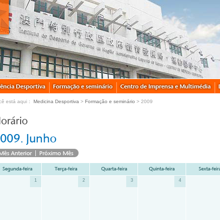
cê está aqui：
Medicina Desportiva
>
Formação e seminário
> 2009
1
2
3
4