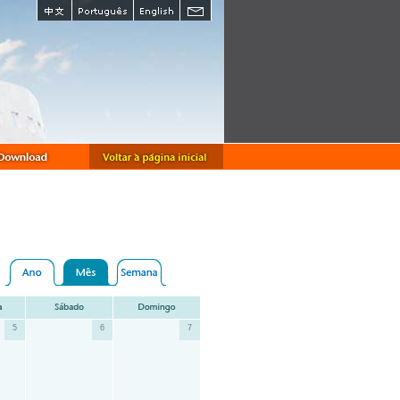
5
6
7