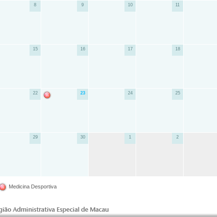
8
9
10
11
15
16
17
18
22
23
24
25
29
30
1
2
Medicina Desportiva