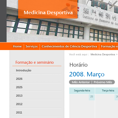
Você está aqui：
Medicina Desportiva
Introdução
2026
2025
2013
25
2
2012
2011