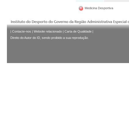
Medicina Desportiva
|
Contacte-nos
|
Website relacionado
|
Carta de Qualidade
|
Direito do Autor do ID, sendo proibido a sua reprodução.