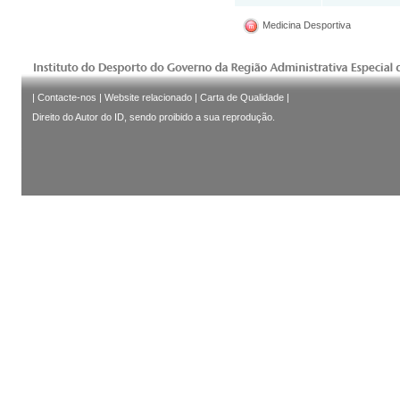
Medicina Desportiva
|
Contacte-nos
|
Website relacionado
|
Carta de Qualidade
|
Direito do Autor do ID, sendo proibido a sua reprodução.