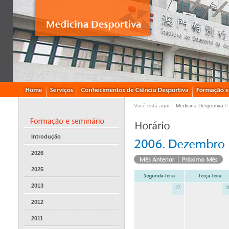
Você está aqui：
Medicina Desportiva
Introdução
2026
2025
2013
27
2
2012
2011