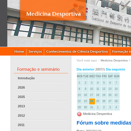
Você está aqui：
Medicina Desportiva
Dia anterior
2007/1
Dia seguinte
MON
TUE
WED
THU
FRI
SAT
SUN
Introdução
1
2
3
4
5
6
7
2026
8
9
10
11
12
13
14
15
16
17
18
19
20
21
2025
22
23
24
25
26
27
28
2013
29
30
31
1
2
3
4
Medicina Desportiva
2012
Fórum sobre medidas 
2011
Data:
2007/01/24