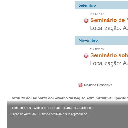
2006/09/20
Seminário de M
Localização: A
2006/11/10
Seminário sob
Localização: Au
Medicina Desportiva
|
Contacte-nos
|
Website relacionado
|
Carta de Qualidade
|
Direito do Autor do ID, sendo proibido a sua reprodução.