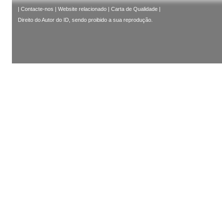
|
Contacte-nos
|
Website relacionado
|
Carta de Qualidade
|
Direito do Autor do ID, sendo proibido a sua reprodução.