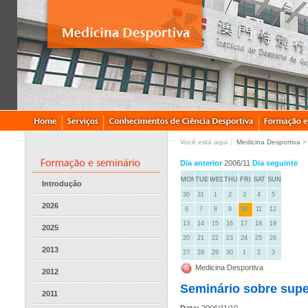
Você está aqui：
Medicina Desportiva
Dia anterior
2006/11
Dia seguinte
MON
TUE
WED
THU
FRI
SAT
SUN
Introdução
30
31
1
2
3
4
5
2026
6
7
8
9
10
11
12
13
14
15
16
17
18
19
2025
20
21
22
23
24
25
26
2013
27
28
29
30
1
2
3
Medicina Desportiva
2012
Seminário sobre supe
2011
Data:
2006/11/10