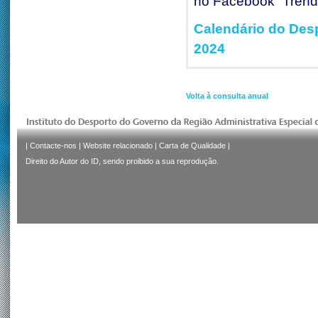
no Facebook “Trend
Calendário do Des
2024
Volta à consulta anual
|
Contacte-nos
|
Website relacionado
|
Carta de Qualidade
|
Direito do Autor do ID, sendo proibido a sua reprodução.