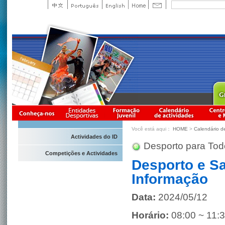
Você está aqui：
HOME
>
Calendário d
Actividades do ID
Desporto para Tod
Competições e Actividades
Desporto e S
Informação
Data:
2024/05/12
Horário:
08:00 ~ 11: