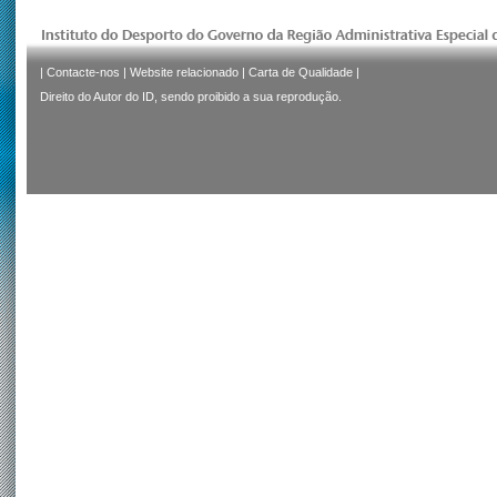
|
Contacte-nos
|
Website relacionado
|
Carta de Qualidade
|
Direito do Autor do ID, sendo proibido a sua reprodução.