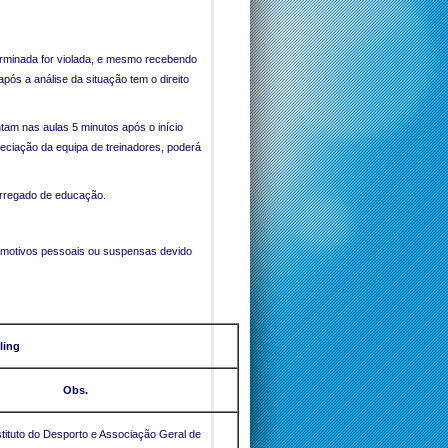
erminada for violada, e mesmo recebendo
após a análise da situação tem o direito
tam nas aulas 5 minutos após o início
reciação da equipa de treinadores, poderá
arregado de educação.
 motivos pessoais ou suspensas devido
ling
Obs.
tituto do Desporto e Associação Geral de