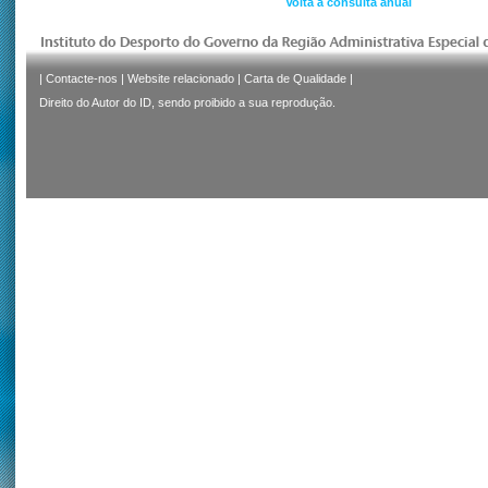
Volta à consulta anual
|
Contacte-nos
|
Website relacionado
|
Carta de Qualidade
|
Direito do Autor do ID, sendo proibido a sua reprodução.