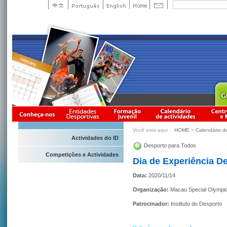
Você está aqui：
HOME
>
Calendário d
Actividades do ID
Desporto para Todos
Competições e Actividades
Dia de Experiência D
Data:
2020/11/14
Organização:
Macau Special Olympi
Patrocinador:
Instituto do Desporto