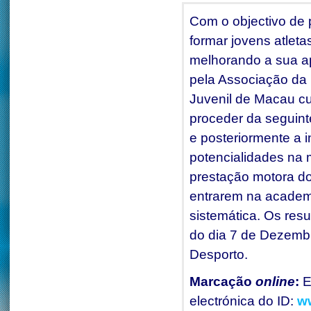
Com o objectivo de
formar jovens atletas
melhorando a sua apt
pela Associação da 
Juvenil de Macau cuj
proceder da seguint
e posteriormente a 
potencialidades na 
prestação motora do
entrarem na academ
sistemática. Os res
do dia 7 de Dezembr
Desporto.
Marcação
online
:
E
electrónica do ID:
w