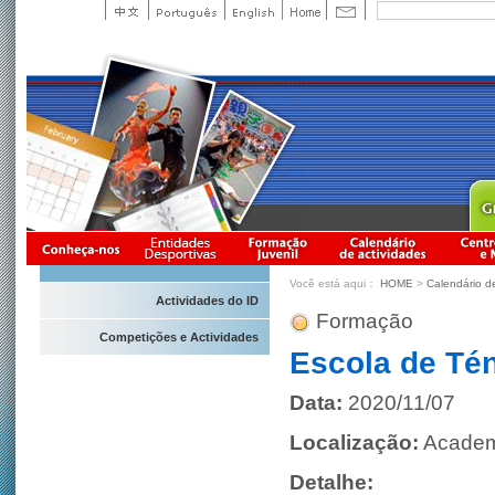
Você está aqui：
HOME
>
Calendário d
Actividades do ID
Formação
Competições e Actividades
Escola de Té
Data:
2020/11/07
Localização:
Academ
Detalhe: