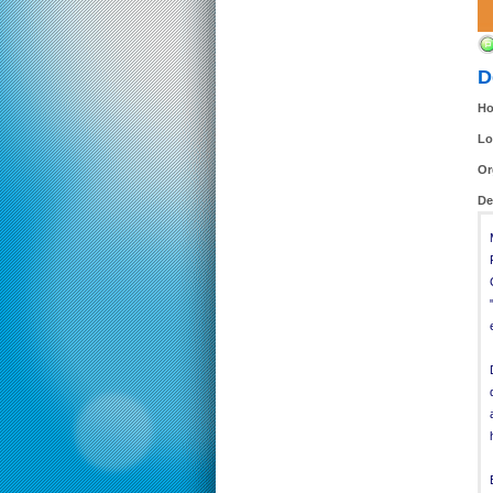
D
Ho
Lo
Or
De