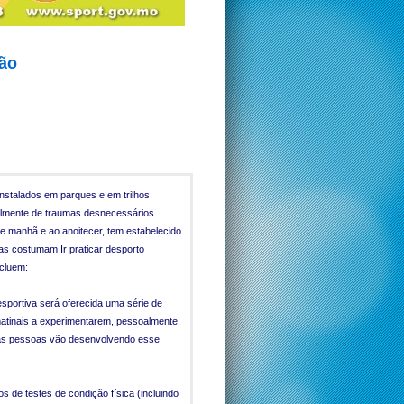
ção
instalados em parques e em trilhos.
cilmente de traumas desnecessários
de manhã e ao anoitecer, tem estabelecido
as costumam Ir praticar desporto
ncluem:
sportiva será oferecida uma série de
matinais a experimentarem, pessoalmente,
l as pessoas vão desenvolvendo esse
 de testes de condição física (incluindo