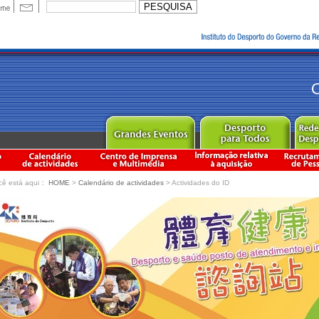
cê está aqui：
HOME
>
Calendário de actividades
> Actividades do ID