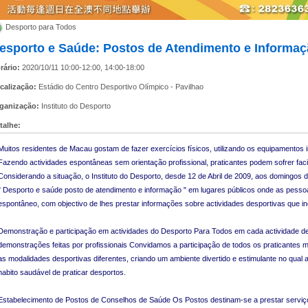
Desporto para Todos
esporto e Saúde: Postos de Atendimento e Informa
rário:
2020/10/11 10:00-12:00, 14:00-18:00
calização:
Estádio do Centro Desportivo Olímpico - Pavilhao
ganização:
Instituto do Desporto
talhe:
Muitos residentes de Macau gostam de fazer exercícios físicos, utilizando os equipamentos 
Fazendo actividades espontâneas sem orientação profissional, praticantes podem sofrer fa
Considerando a situação, o Instituto do Desporto, desde 12 de Abril de 2009, aos domingos 
" Desporto e saúde posto de atendimento e informação " em lugares públicos onde as pesso
espontâneo, com objectivo de lhes prestar informações sobre actividades desportivas que i
Demonstração e participação em actividades do Desporto Para Todos em cada actividade de
demonstrações feitas por profissionais Convidamos a participação de todos os praticantes 
as modalidades desportivas diferentes, criando um ambiente divertido e estimulante no qua
habito saudável de praticar desportos.
Estabelecimento de Postos de Conselhos de Saúde Os Postos destinam-se a prestar serviços