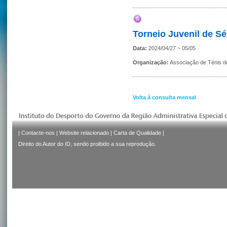
Torneio Juvenil de S
Data:
2024/04/27 ~ 05/05
Organização:
Associação de Ténis 
Volta à consulta mensal
|
Contacte-nos
|
Website relacionado
|
Carta de Qualidade
|
Direito do Autor do ID, sendo proibido a sua reprodução.