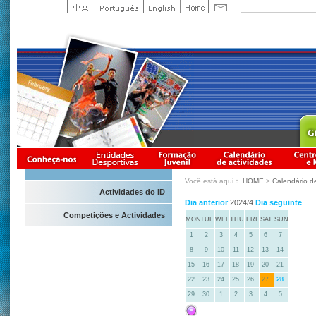
Você está aqui：
HOME
>
Calendário d
Actividades do ID
Dia anterior
2024/4
Dia seguinte
Competições e Actividades
MON
TUE
WED
THU
FRI
SAT
SUN
1
2
3
4
5
6
7
8
9
10
11
12
13
14
15
16
17
18
19
20
21
22
23
24
25
26
27
28
29
30
1
2
3
4
5