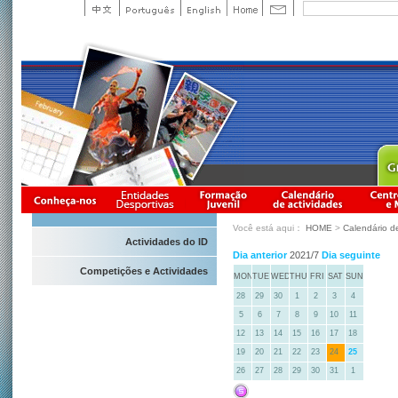
Você está aqui：
HOME
>
Calendário d
Actividades do ID
Dia anterior
2021/7
Dia seguinte
Competições e Actividades
MON
TUE
WED
THU
FRI
SAT
SUN
28
29
30
1
2
3
4
5
6
7
8
9
10
11
12
13
14
15
16
17
18
19
20
21
22
23
24
25
26
27
28
29
30
31
1