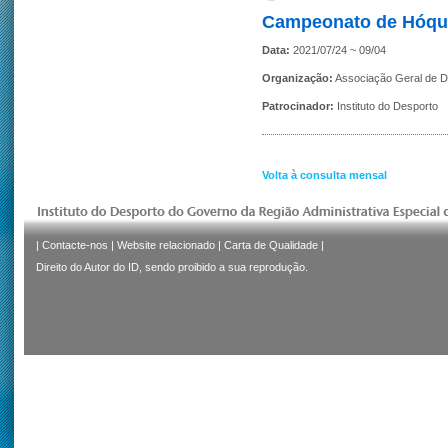
Campeonato de Hóque
Data:
2021/07/24 ~ 09/04
Organização:
Associação Geral de D
Patrocinador:
Instituto do Desporto
Volta à consulta mensal
|
Contacte-nos
|
Website relacionado
|
Carta de Qualidade
|
Direito do Autor do ID, sendo proibido a sua reprodução.