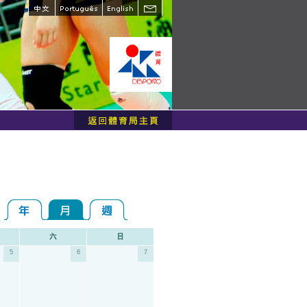
5
6
7