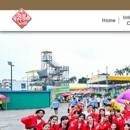
In
Home
C