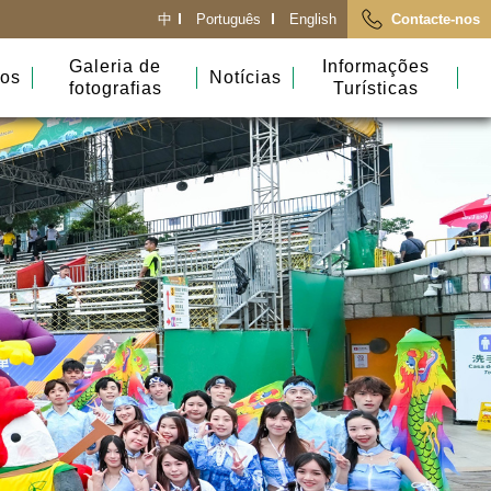
中
Português
English
Contacte-nos
Galeria de
Informações
dos
Notícias
fotografias
Turísticas