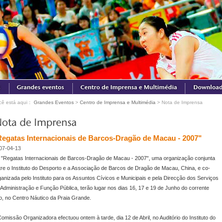
cê está aqui：
Grandes Eventos
>
Centro de Imprensa e Multimédia
> Nota de Imprensa
Regatas Internacionais de Barcos-Dragão de Macau - 2007"
07-04-13
 "Regatas Internacionais de Barcos-Dragão de Macau - 2007", uma organização conjunta
tre o Instituto do Desporto e a Associação de Barcos de Dragão de Macau, China, e co-
ganizada pelo Instituto para os Assuntos Cívicos e Municipais e pela Direcção dos Serviços
 Administração e Função Pública, terão lugar nos dias 16, 17 e 19 de Junho do corrente
o, no Centro Náutico da Praia Grande.
Comissão Organizadora efectuou ontem à tarde, dia 12 de Abril, no Auditório do Instituto do