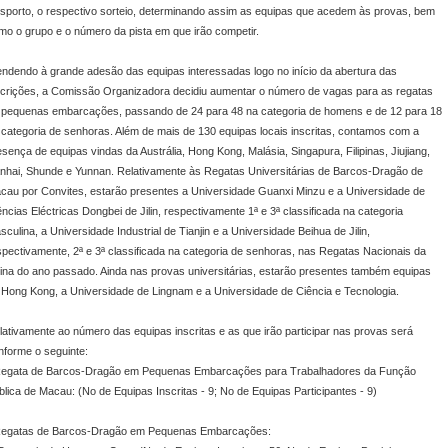
sporto, o respectivo sorteio, determinando assim as equipas que acedem às provas, bem
mo o grupo e o número da pista em que irão competir.
endendo à grande adesão das equipas interessadas logo no início da abertura das
scrições, a Comissão Organizadora decidiu aumentar o número de vagas para as regatas
 pequenas embarcações, passando de 24 para 48 na categoria de homens e de 12 para 18
 categoria de senhoras. Além de mais de 130 equipas locais inscritas, contamos com a
esença de equipas vindas da Austrália, Hong Kong, Malásia, Singapura, Filipinas, Jiujiang,
nhai, Shunde e Yunnan. Relativamente às Regatas Universitárias de Barcos-Dragão de
cau por Convites, estarão presentes a Universidade Guanxi Minzu e a Universidade de
ências Eléctricas Dongbei de Jilin, respectivamente 1ª e 3ª classificada na categoria
sculina, a Universidade Industrial de Tianjin e a Universidade Beihua de Jilin,
spectivamente, 2ª e 3ª classificada na categoria de senhoras, nas Regatas Nacionais da
ina do ano passado. Ainda nas provas universitárias, estarão presentes também equipas
 Hong Kong, a Universidade de Lingnam e a Universidade de Ciência e Tecnologia.
lativamente ao número das equipas inscritas e as que irão participar nas provas será
nforme o seguinte:
Regata de Barcos-Dragão em Pequenas Embarcações para Trabalhadores da Função
blica de Macau: (No de Equipas Inscritas - 9; No de Equipas Participantes - 9)
Regatas de Barcos-Dragão em Pequenas Embarcações: