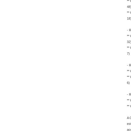
**
48
**
18
- 
**
32
**
7)
- 
**
**
6)
- 
**
**
A 
es
ac