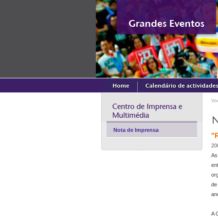
Vo
Nota de Imprensa
"
20
As
en
or
de
an
A 