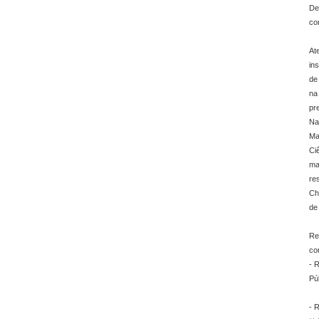
De
co
At
in
de
na
pr
Na
Ma
Ci
ma
re
Ch
de
Re
co
- 
Pú
- 