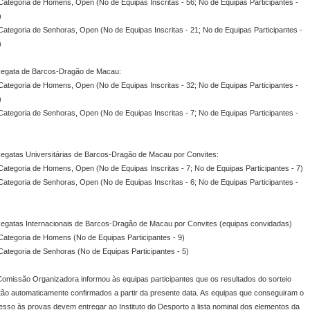
 Categoria de Homens, Open (No de Equipas Inscritas - 56; No de Equipas Participantes -
)
 Categoria de Senhoras, Open (No de Equipas Inscritas - 21; No de Equipas Participantes -
)
Regata de Barcos-Dragão de Macau:
 Categoria de Homens, Open (No de Equipas Inscritas - 32; No de Equipas Participantes -
)
 Categoria de Senhoras, Open (No de Equipas Inscritas - 7; No de Equipas Participantes -
Regatas Universitárias de Barcos-Dragão de Macau por Convites:
 Categoria de Homens, Open (No de Equipas Inscritas - 7; No de Equipas Participantes - 7)
 Categoria de Senhoras, Open (No de Equipas Inscritas - 6; No de Equipas Participantes -
Regatas Internacionais de Barcos-Dragão de Macau por Convites (equipas convidadas)
 Categoria de Homens (No de Equipas Participantes - 9)
 Categoria de Senhoras (No de Equipas Participantes - 5)
Comissão Organizadora informou às equipas participantes que os resultados do sorteio
tão automaticamente confirmados a partir da presente data. As equipas que conseguiram o
esso às provas devem entregar ao Instituto do Desporto a lista nominal dos elementos da