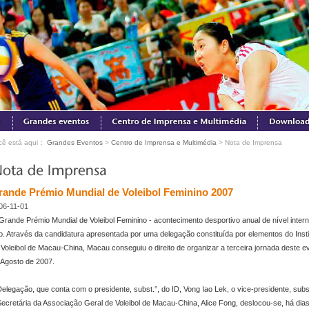
cê está aqui：
Grandes Eventos
>
Centro de Imprensa e Multimédia
> Nota de Imprensa
rande Prémio Mundial de Voleibol Feminino 2007
06-11-01
Grande Prémio Mundial de Voleibol Feminino - acontecimento desportivo anual de nível inter
o. Através da candidatura apresentada por uma delegação constituída por elementos do Inst
 Voleibol de Macau-China, Macau conseguiu o direito de organizar a terceira jornada deste eve
 Agosto de 2007.
Delegação, que conta com o presidente, subst.°, do ID, Vong Iao Lek, o vice-presidente, subs
Secretária da Associação Geral de Voleibol de Macau-China, Alice Fong, deslocou-se, há dias,