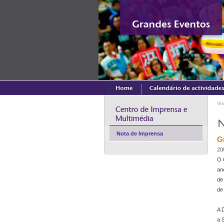
Vo
Nota de Imprensa
G
20
O 
an
de
de
A 
a 