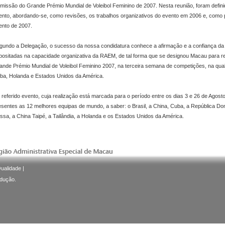
missão do Grande Prémio Mundial de Voleibol Feminino de 2007. Nesta reunião, foram definid
ento, abordando-se, como revisões, os trabalhos organizativos do evento em 2006 e, como 
ento de 2007.
gundo a Delegação, o sucesso da nossa condidatura conhece a afirmação e a confiança da F
positadas na capacidade organizativa da RAEM, de tal forma que se designou Macau para re
ande Prémio Mundial de Voleibol Feminino 2007, na terceira semana de competições, na qua
ba, Holanda e Estados Unidos da América.
 referido evento, cuja realização está marcada para o período entre os dias 3 e 26 de Agost
esentes as 12 melhores equipas de mundo, a saber: o Brasil, a China, Cuba, a República Domin
ssa, a China Taipé, a Tailândia, a Holanda e os Estados Unidos da América.
Qualidade
|
odução.