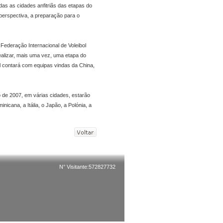
as as cidades anfitriãs das etapas do
perspectiva, a preparação para o
ederação Internacional de Voleibol
alizar, mais uma vez, uma etapa do
l contará com equipas vindas da China,
o de 2007, em várias cidades, estarão
icana, a Itália, o Japão, a Polónia, a
N° Visitante:572827732