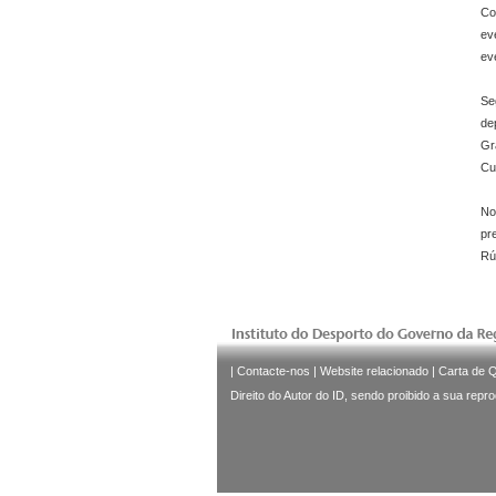
Co
ev
ev
Se
de
Gr
Cu
No
pr
Rú
|
Contacte-nos
|
Website relacionado
|
Carta de 
Direito do Autor do ID, sendo proibido a sua repr