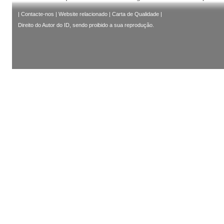
|
Contacte-nos
|
Website relacionado
|
Carta de Qualidade
|
Direito do Autor do ID, sendo proibido a sua reprodução.