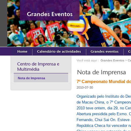
Você está aqui：
Grandes Eventos
>
Ce
Nota de Imprensa
7º Campeonato Mundial do
2010-07-30
Organizado pelo Instituto do D
de Macau China, o 7º Campeon
2010 teve ontem, dia 29, no Ce
Abertura presidida pelo Exmo.
Fernando, Chui Sai On. Esteve
República Checa foi vencedor na