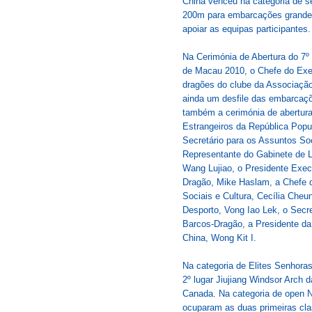
China venceu na categoria de se
200m para embarcações grandes 
apoiar as equipas participantes.
Na Cerimónia de Abertura do 7
de Macau 2010, o Chefe do Exe
dragões do clube da Associaçã
ainda um desfile das embarcaçõ
também a cerimónia de abertura
Estrangeiros da República Pop
Secretário para os Assuntos So
Representante do Gabinete de 
Wang Lujiao, o Presidente Exec
Dragão, Mike Haslam, a Chefe d
Sociais e Cultura, Cecília Cheu
Desporto, Vong Iao Lek, o Secre
Barcos-Dragão, a Presidente d
China, Wong Kit I.
Na categoria de Elites Senhora
2º lugar Jiujiang Windsor Arch 
Canada. Na categoria de open 
ocuparam as duas primeiras cl