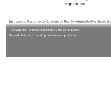
alegria in loco.
|
Contacte-nos
|
Website relacionado
|
Carta de Qualidade
|
Direito do Autor do ID, sendo proibido a sua reprodução.