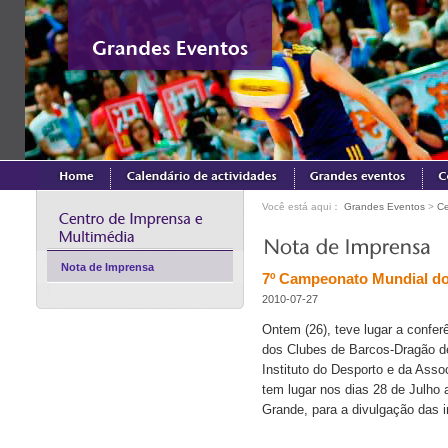
Você está aqui：
Grandes Eventos
>
Ce
Nota de Imprensa
7º Campeonato Mundial do
2010-07-27
Ontem (26), teve lugar a confe
dos Clubes de Barcos-Dragão de
Instituto do Desporto e da Ass
tem lugar nos dias 28 de Julho 
Grande, para a divulgação das 