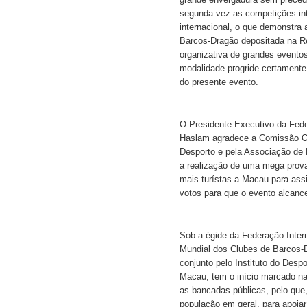
grande envergadura sem preced
segunda vez as competições int
internacional, o que demonstra 
Barcos-Dragão depositada na R
organizativa de grandes eventos
modalidade progride certament
do presente evento.
O Presidente Executivo da Fede
Haslam agradece a Comissão Org
Desporto e pela Associação de 
a realização de uma mega prova
mais turístas a Macau para assi
votos para que o evento alcan
Sob a égide da Federação Inter
Mundial dos Clubes de Barcos-
conjunto pelo Instituto do Desp
Macau, tem o início marcado na 
as bancadas públicas, pelo que
população em geral, para apoiar