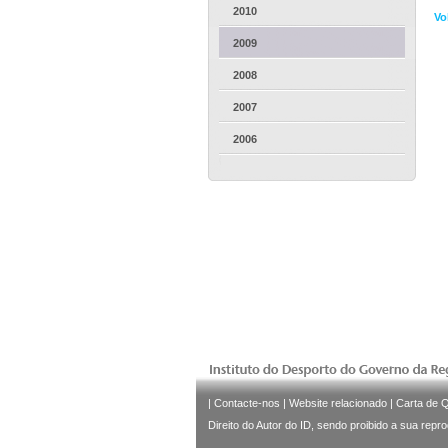
2010
Vo
2009
2008
2007
2006
|
Contacte-nos
|
Website relacionado
|
Carta de 
Direito do Autor do ID, sendo proibido a sua repr