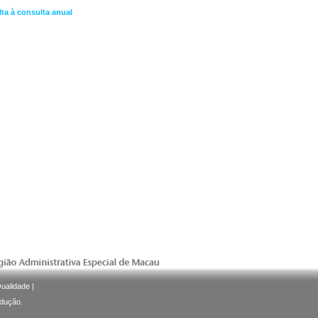
lta à consulta anual
Qualidade
|
odução.