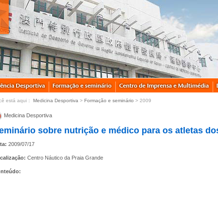
cê está aqui：
Medicina Desportiva
>
Formação e seminário
> 2009
Medicina Desportiva
eminário sobre nutrição e médico para os atletas d
ta:
2009/07/17
calização:
Centro Náutico da Praia Grande
nteúdo: