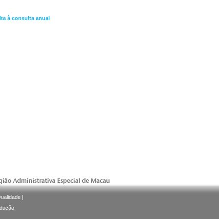
lta à consulta anual
Qualidade
|
odução.