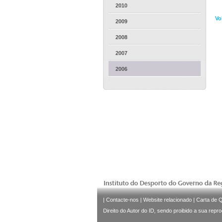
2010
Vo
2009
2008
2007
2006
|
Contacte-nos
|
Website relacionado
|
Carta de 
Direito do Autor do ID, sendo proibido a sua repr