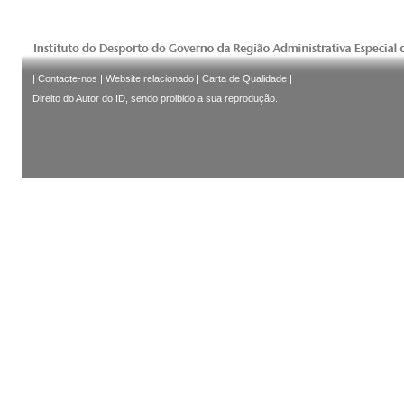
|
Contacte-nos
|
Website relacionado
|
Carta de Qualidade
|
Direito do Autor do ID, sendo proibido a sua reprodução.