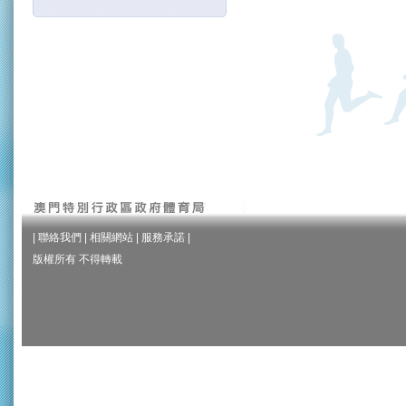
|
聯絡我們
|
相關網站
|
服務承諾
|
版權所有 不得轉載