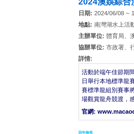
2024澳娛綜
日期:
2024/06/08 ~ 
地點:
南灣湖水上活
主辦單位:
體育局、
協辦單位:
市政署、
詳情:
活動於端午佳節期間
日舉行本地標準龍
賽標準龍組別賽事將
場觀賞龍舟競渡，
官網:
www.macaod
回年檢視