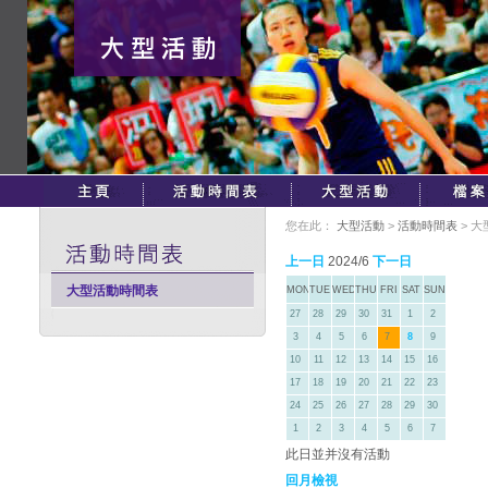
您在此：
大型活動
>
活動時間表
> 
上一日
2024/6
下一日
大型活動時間表
MON
TUE
WED
THU
FRI
SAT
SUN
27
28
29
30
31
1
2
3
4
5
6
7
8
9
10
11
12
13
14
15
16
17
18
19
20
21
22
23
24
25
26
27
28
29
30
1
2
3
4
5
6
7
此日並并沒有活動
回月檢視