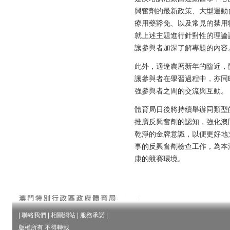
興奮劑的最新政策、大型運動
療用藥豁免、以及常見的禁用
就上述主題進行針對性的理論
讓參與者加深了解專題的內容
此外，適逢農曆新年的臨近，
讓參與者在學習過程中，亦同
強參與者之間的交流與互動。
體育局日後將持續舉辦同類型
推廣反興奮劑的認知，強化澳
乾淨的金牌意識，以便更好地
事的反興奮劑檢查工作，為本
康的競賽環境。
|
聯絡我們
|
相關網站
|
服務承諾
|
版權所有 不得轉載