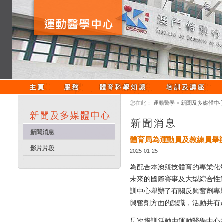
您在此：
運動醫學
>
新聞及多媒體中
新聞消息
體育局為運動員及教練員舉
影片片段
2025-01-25
為配合本澳競技體育的專業化
未來的國際賽事及大型綜合性運
訓中心舉辦了有關反興奮劑專
興奮劑方面的認識，活動共有
是次培訓活動由運動醫學中心