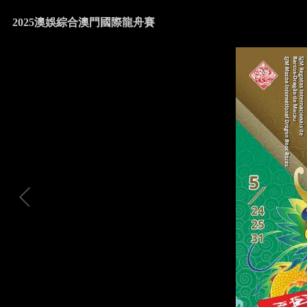
2025澳娛綜合澳門國際龍舟賽