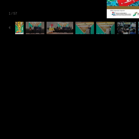
1
/
57