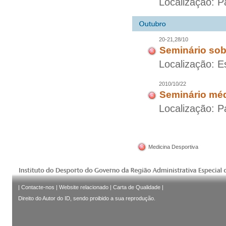
Localização: P
20-21,28/10
Seminário so
Localização: E
2010/10/22
Seminário méd
Localização: P
Medicina Desportiva
|
Contacte-nos
|
Website relacionado
|
Carta de Qualidade
|
Direito do Autor do ID, sendo proibido a sua reprodução.